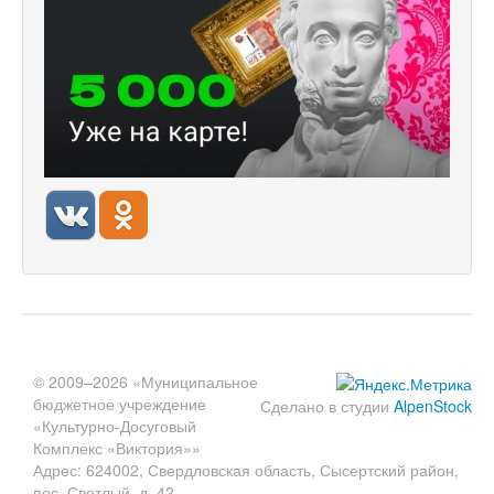
© 2009–2026 «Муниципальное
бюджетное учреждение
Сделано в студии
AlpenStock
«Культурно-Досуговый
Комплекс «Виктория»»
Адрес: 624002, Свердловская область, Сысертский район,
пос. Светлый, д. 42.