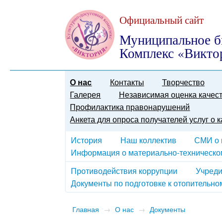
Официальный сайт
Муниципальное б
Комплекс «Викто
О нас
Контакты
Творчество
Галерея
Независимая оценка качест
Профилактика правонарушений
Анкета для опроса получателей услуг о 
История
Наш коллектив
СМИ о 
Информация о материально-техническом
Противодействия коррупции
Учреди
Документы по подготовке к отопительно
Главная
→
О нас
→
Документы