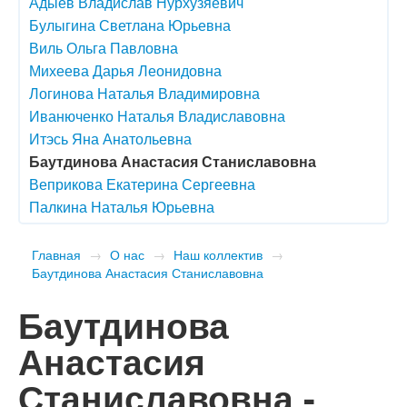
Адыев Владислав Нурхузяевич
Булыгина Светлана Юрьевна
Виль Ольга Павловна
Михеева Дарья Леонидовна
Логинова Наталья Владимировна
Иванюченко Наталья Владиславовна
Итэсь Яна Анатольевна
Баутдинова Анастасия Станиславовна
Веприкова Екатерина Сергеевна
Палкина Наталья Юрьевна
Главная
→
О нас
→
Наш коллектив
→
Баутдинова Анастасия Станиславовна
Баутдинова
Анастасия
Станиславовна -