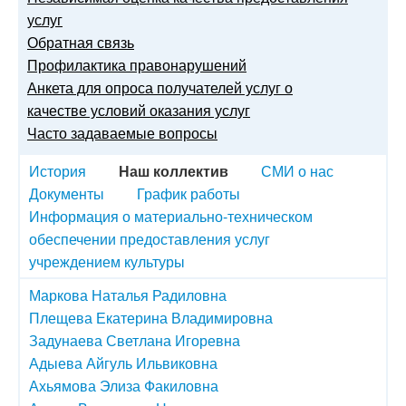
услуг
Обратная связь
Профилактика правонарушений
Анкета для опроса получателей услуг о
качестве условий оказания услуг
Часто задаваемые вопросы
История
Наш коллектив
СМИ о нас
Документы
График работы
Информация о материально-техническом
обеспечении предоставления услуг
учреждением культуры
Маркова Наталья Радиловна
Плещева Екатерина Владимировна
Задунаева Светлана Игоревна
Адыева Айгуль Ильвиковна
Ахьямова Элиза Факиловна