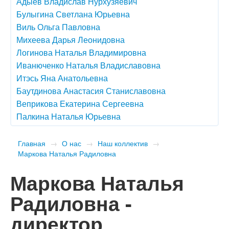
Адыев Владислав Нурхузяевич
Булыгина Светлана Юрьевна
Виль Ольга Павловна
Михеева Дарья Леонидовна
Логинова Наталья Владимировна
Иванюченко Наталья Владиславовна
Итэсь Яна Анатольевна
Баутдинова Анастасия Станиславовна
Веприкова Екатерина Сергеевна
Палкина Наталья Юрьевна
Главная
→
О нас
→
Наш коллектив
→
Маркова Наталья Радиловна
Маркова Наталья
Радиловна -
директор