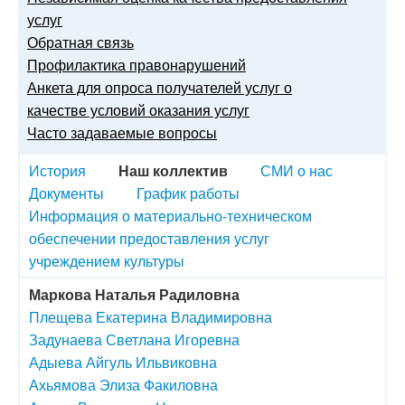
услуг
Обратная связь
Профилактика правонарушений
Анкета для опроса получателей услуг о
качестве условий оказания услуг
Часто задаваемые вопросы
История
Наш коллектив
СМИ о нас
Документы
График работы
Информация о материально-техническом
обеспечении предоставления услуг
учреждением культуры
Маркова Наталья Радиловна
Плещева Екатерина Владимировна
Задунаева Светлана Игоревна
Адыева Айгуль Ильвиковна
Ахьямова Элиза Факиловна