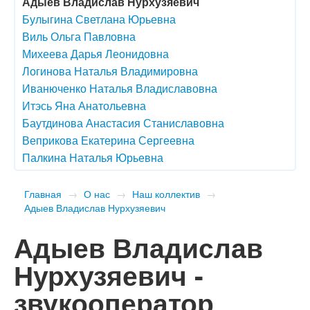
Адыев Владислав Нурхузяевич
Булыгина Светлана Юрьевна
Виль Ольга Павловна
Михеева Дарья Леонидовна
Логинова Наталья Владимировна
Иванюченко Наталья Владиславовна
Итэсь Яна Анатольевна
Баутдинова Анастасия Станиславовна
Веприкова Екатерина Сергеевна
Палкина Наталья Юрьевна
Главная
→
О нас
→
Наш коллектив
→
Адыев Владислав Нурхузяевич
Адыев Владислав
Нурхузяевич -
звукооператор