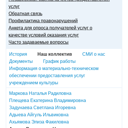
услуг
Обратная связь
Профилактика правонарушений
Анкета для опроса получателей услуг о
качестве условий оказания услуг
Часто задаваемые вопросы
История
Наш коллектив
СМИ о нас
Документы
График работы
Информация о материально-техническом
обеспечении предоставления услуг
учреждением культуры
Маркова Наталья Радиловна
Плещева Екатерина Владимировна
Задунаева Светлана Игоревна
Адыева Айгуль Ильвиковна
Ахьямова Элиза Факиловна