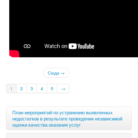
Сюда →
1
2
3
4
5
→
План мероприятий по устранению выявленных
недостатков в результате проведения независимой
оценки качества оказания услуг