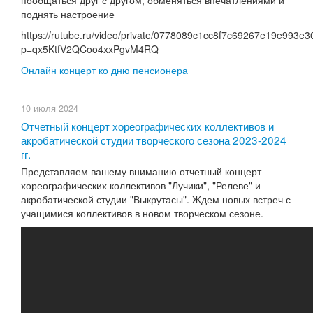
пообщаться друг с другом, обменяться впечатлениями и
поднять настроение
https://rutube.ru/video/private/0778089c1cc8f7c69267e19e993e30
p=qx5KtfV2QCoo4xxPgvM4RQ
Онлайн концерт ко дню пенсионера
10 июля 2024
Отчетный концерт хореографических коллективов и
акробатической студии творческого сезона 2023-2024
гг.
Представляем вашему вниманию отчетный концерт
хореографических коллективов "Лучики", "Релеве" и
акробатической студии "Выкрутасы". Ждем новых встреч с
учащимися коллективов в новом творческом сезоне.