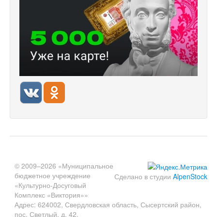
© 2009–2026 «Муниципальное
бюджетное учреждение
Сделано в студии
AlpenStock
«Культурно-Досуговый
Комплекс «Виктория»»
Адрес: 624002, Свердловская область, Сысертский район,
пос. Светлый, д. 42.