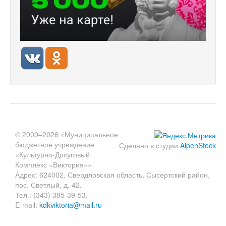
© 2009–2026 «Муниципальное
бюджетное учреждение
Сделано в студии
AlpenStock
«Культурно-Досуговый
Комплекс «Виктория»»
Адрес: 624002, Свердловская область, Сысертский район,
пос. Светлый, д. 42.
Тел.: (343) 385-39-53.
E-mail:
kdkviktoria@mail.ru