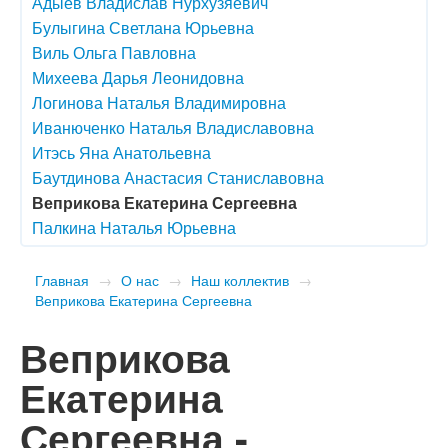
Адыев Владислав Нурхузяевич
Булыгина Светлана Юрьевна
Виль Ольга Павловна
Михеева Дарья Леонидовна
Логинова Наталья Владимировна
Иванюченко Наталья Владиславовна
Итэсь Яна Анатольевна
Баутдинова Анастасия Станиславовна
Веприкова Екатерина Сергеевна
Палкина Наталья Юрьевна
Главная
→
О нас
→
Наш коллектив
→
Веприкова Екатерина Сергеевна
Веприкова
Екатерина
Сергеевна -