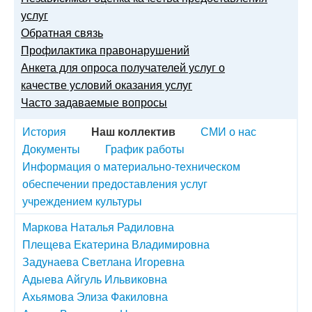
услуг
Обратная связь
Профилактика правонарушений
Анкета для опроса получателей услуг о
качестве условий оказания услуг
Часто задаваемые вопросы
История
Наш коллектив
СМИ о нас
Документы
График работы
Информация о материально-техническом
обеспечении предоставления услуг
учреждением культуры
Маркова Наталья Радиловна
Плещева Екатерина Владимировна
Задунаева Светлана Игоревна
Адыева Айгуль Ильвиковна
Ахьямова Элиза Факиловна