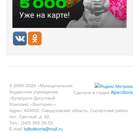
© 2009–2026 «Муниципальное
бюджетное учреждение
Сделано в студии
AlpenStock
«Культурно-Досуговый
Комплекс «Виктория»»
Адрес: 624002, Свердловская область, Сысертский район,
пос. Светлый, д. 42.
Тел.: (343) 385-39-53.
E-mail:
kdkviktoria@mail.ru