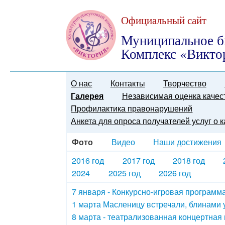
Официальный сайт
Муниципальное б
Комплекс «Викто
О нас
Контакты
Творчество
Галерея
Независимая оценка качес
Профилактика правонарушений
Анкета для опроса получателей услуг о 
Фото
Видео
Наши достижения
2016 год
2017 год
2018 год
2024
2025 год
2026 год
7 января - Конкурсно-игровая программ
1 марта Масленицу встречали, блинами
8 марта - театрализованная концертная