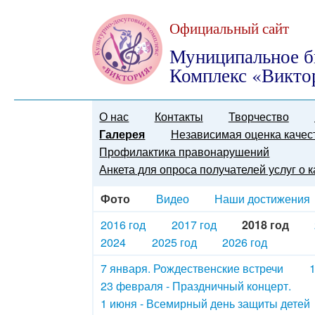
Официальный сайт
Муниципальное б
Комплекс «Викто
О нас
Контакты
Творчество
Галерея
Независимая оценка качес
Профилактика правонарушений
Анкета для опроса получателей услуг о 
Фото
Видео
Наши достижения
2016 год
2017 год
2018 год
2024
2025 год
2026 год
7 января. Рождественские встречи
23 февраля - Праздничный концерт.
1 июня - Всемирный день защиты детей