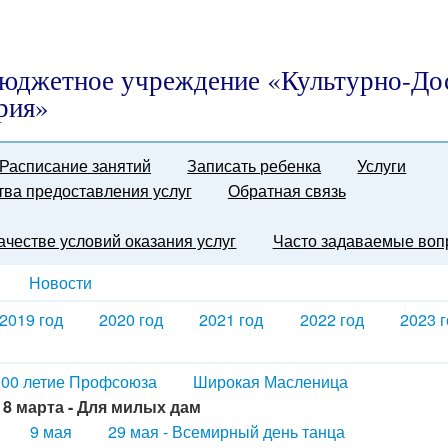
юджетное учреждение «Культурно-До
рия»
Расписание занятий
Записать ребенка
Услуги
тва предоставления услуг
Обратная связь
качестве условий оказания услуг
Часто задаваемые воп
Новости
2019 год
2020 год
2021 год
2022 год
2023 г
100 летие Профсоюза
Широкая Масленица
8 марта - Для милых дам
9 мая
29 мая - Всемирный день танца